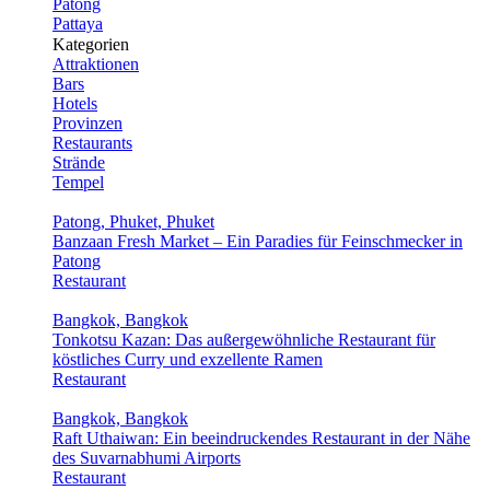
Patong
Pattaya
Kategorien
Attraktionen
Bars
Hotels
Provinzen
Restaurants
Strände
Tempel
Patong, Phuket, Phuket
Banzaan Fresh Market – Ein Paradies für Feinschmecker in
Patong
Restaurant
Bangkok, Bangkok
Tonkotsu Kazan: Das außergewöhnliche Restaurant für
köstliches Curry und exzellente Ramen
Restaurant
Bangkok, Bangkok
Raft Uthaiwan: Ein beeindruckendes Restaurant in der Nähe
des Suvarnabhumi Airports
Restaurant