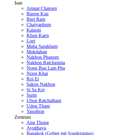
Isan
Amnat Charoen
Bueng Kan
Buri Ram
Chaiyaphum
Kalasin
Khon Kaen
Loei
Maha Sarakham
Mukdahan
Nakhon Phanom
Nakhon Ratchasima
Nong Bua Lam Phu
Nong Khai
Roi Et
Sakon Nakhon
Si Sa Ket
Surin
Ubon Ratchathani
Udon Thani
Yasothon
Zentrum
Ang Thong
Ayutthaya
Bangkok (Gebiet mit Sonderstatus)