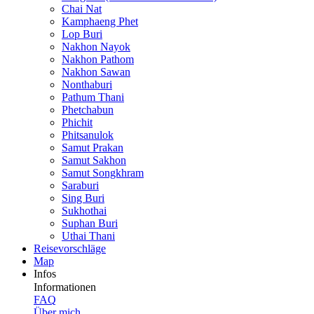
Chai Nat
Kamphaeng Phet
Lop Buri
Nakhon Nayok
Nakhon Pathom
Nakhon Sawan
Nonthaburi
Pathum Thani
Phetchabun
Phichit
Phitsanulok
Samut Prakan
Samut Sakhon
Samut Songkhram
Saraburi
Sing Buri
Sukhothai
Suphan Buri
Uthai Thani
Reisevor­schläge
Map
Infos
Informationen
FAQ
Über mich