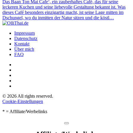
Das Baan Ton Mai Cafe‘, ein zauberhaftes Café, das für seine
leckeren Kuchen und seine liebevolle Gestaltung bekannt ist. Was
dieses Café besonders einzigartig macht, ist seine Lage mitten im
Dschungel, wo du inmitten der Natur sitzen und die köstl…
Impressum
Datenschutz
Kontakt
Über mich
FAQ
©
2026
All rights reserved.
Cookie-Einstellungen
* = Affiliate/Werbelinks