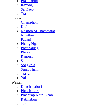
Prachinburi
Rayong
Sa Kaeo
Trat
Süden
Chumphon
Krabi
Nakhon Si Thammarat
Narathiwat
Pattani
Phang Nga
Phatthalung
Phuket
Ranong
Satun
Songkhla
Surat Thani
Trang
Yala
Westen
Kanchanaburi
Phetchaburi
Prachuap Khiri Khan
Ratchaburi
Tak