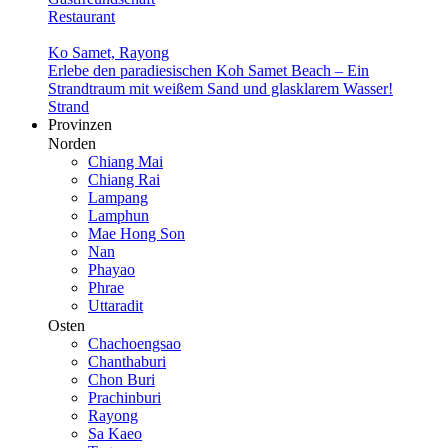
Restaurant
Ko Samet, Rayong
Erlebe den paradiesischen Koh Samet Beach – Ein
Strandtraum mit weißem Sand und glasklarem Wasser!
Strand
Provinzen
Norden
Chiang Mai
Chiang Rai
Lampang
Lamphun
Mae Hong Son
Nan
Phayao
Phrae
Uttaradit
Osten
Chachoengsao
Chanthaburi
Chon Buri
Prachinburi
Rayong
Sa Kaeo