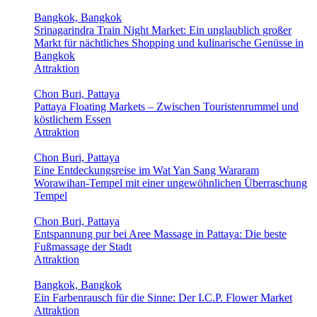
Bangkok, Bangkok
Srinagarindra Train Night Market: Ein unglaublich großer
Markt für nächtliches Shopping und kulinarische Genüsse in
Bangkok
Attraktion
Chon Buri, Pattaya
Pattaya Floating Markets – Zwischen Touristenrummel und
köstlichem Essen
Attraktion
Chon Buri, Pattaya
Eine Entdeckungsreise im Wat Yan Sang Wararam
Worawihan-Tempel mit einer ungewöhnlichen Überraschung
Tempel
Chon Buri, Pattaya
Entspannung pur bei Aree Massage in Pattaya: Die beste
Fußmassage der Stadt
Attraktion
Bangkok, Bangkok
Ein Farbenrausch für die Sinne: Der I.C.P. Flower Market
Attraktion