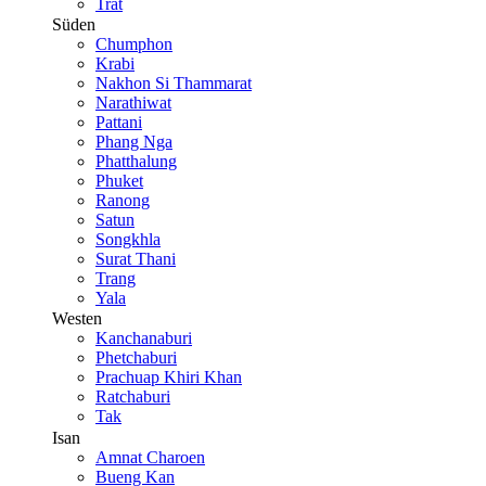
Trat
Süden
Chumphon
Krabi
Nakhon Si Thammarat
Narathiwat
Pattani
Phang Nga
Phatthalung
Phuket
Ranong
Satun
Songkhla
Surat Thani
Trang
Yala
Westen
Kanchanaburi
Phetchaburi
Prachuap Khiri Khan
Ratchaburi
Tak
Isan
Amnat Charoen
Bueng Kan