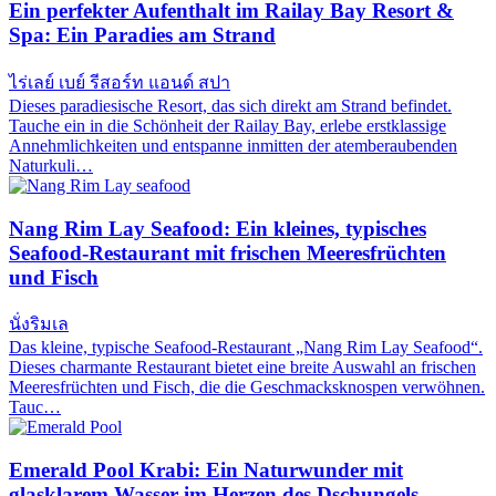
Ein perfekter Aufenthalt im Railay Bay Resort &
Spa: Ein Paradies am Strand
ไร่เลย์ เบย์ รีสอร์ท แอนด์ สปา
Dieses paradiesische Resort, das sich direkt am Strand befindet.
Tauche ein in die Schönheit der Railay Bay, erlebe erstklassige
Annehmlichkeiten und entspanne inmitten der atemberaubenden
Naturkuli…
Nang Rim Lay Seafood: Ein kleines, typisches
Seafood-Restaurant mit frischen Meeresfrüchten
und Fisch
นั่งริมเล
Das kleine, typische Seafood-Restaurant „Nang Rim Lay Seafood“.
Dieses charmante Restaurant bietet eine breite Auswahl an frischen
Meeresfrüchten und Fisch, die die Geschmacksknospen verwöhnen.
Tauc…
Emerald Pool Krabi: Ein Naturwunder mit
glasklarem Wasser im Herzen des Dschungels