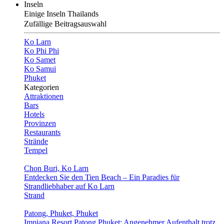
Inseln
Einige Inseln Thailands
Zufällige Beitragsauswahl
Ko Larn
Ko Phi Phi
Ko Samet
Ko Samui
Phuket
Kategorien
Attraktionen
Bars
Hotels
Provinzen
Restaurants
Strände
Tempel
Chon Buri, Ko Larn
Entdecken Sie den Tien Beach – Ein Paradies für
Strandliebhaber auf Ko Larn
Strand
Patong, Phuket, Phuket
Impiana Resort Patong Phuket: Angenehmer Aufenthalt trotz