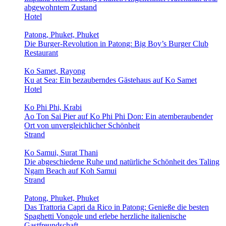
abgewohntem Zustand
Hotel
Patong, Phuket, Phuket
Die Burger-Revolution in Patong: Big Boy’s Burger Club
Restaurant
Ko Samet, Rayong
Ku at Sea: Ein bezauberndes Gästehaus auf Ko Samet
Hotel
Ko Phi Phi, Krabi
Ao Ton Sai Pier auf Ko Phi Phi Don: Ein atemberaubender
Ort von unvergleichlicher Schönheit
Strand
Ko Samui, Surat Thani
Die abgeschiedene Ruhe und natürliche Schönheit des Taling
Ngam Beach auf Koh Samui
Strand
Patong, Phuket, Phuket
Das Trattoria Capri da Rico in Patong: Genieße die besten
Spaghetti Vongole und erlebe herzliche italienische
Gastfreundschaft