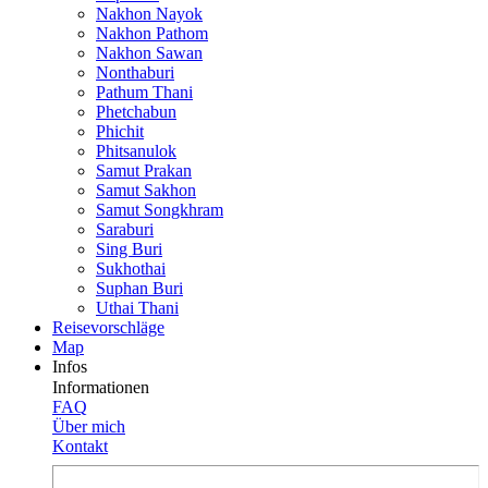
Nakhon Nayok
Nakhon Pathom
Nakhon Sawan
Nonthaburi
Pathum Thani
Phetchabun
Phichit
Phitsanulok
Samut Prakan
Samut Sakhon
Samut Songkhram
Saraburi
Sing Buri
Sukhothai
Suphan Buri
Uthai Thani
Reisevor­schläge
Map
Infos
Informationen
FAQ
Über mich
Kontakt