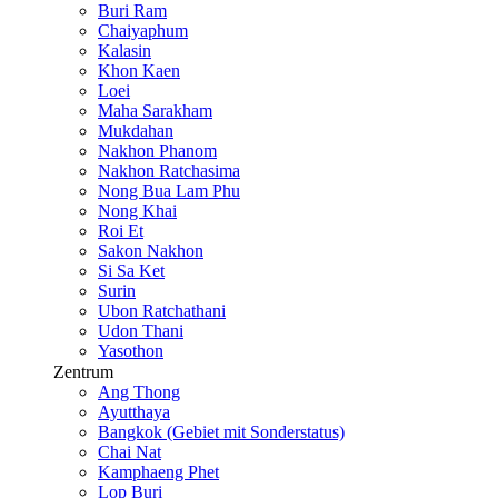
Buri Ram
Chaiyaphum
Kalasin
Khon Kaen
Loei
Maha Sarakham
Mukdahan
Nakhon Phanom
Nakhon Ratchasima
Nong Bua Lam Phu
Nong Khai
Roi Et
Sakon Nakhon
Si Sa Ket
Surin
Ubon Ratchathani
Udon Thani
Yasothon
Zentrum
Ang Thong
Ayutthaya
Bangkok (Gebiet mit Sonderstatus)
Chai Nat
Kamphaeng Phet
Lop Buri