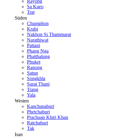
Rayong
Sa Kaeo
Trat
Süden
Chumphon
Krabi
Nakhon Si Thammarat
Narathiwat
Pattani
Phang Nga
Phatthalung
Phuket
Ranong
Satun
Songkhla
Surat Thani
Trang
Yala
Westen
Kanchanaburi
Phetchaburi
Prachuap Khiri Khan
Ratchaburi
Tak
Isan