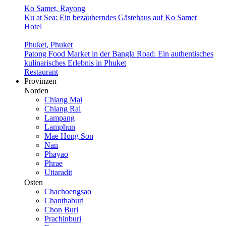
Ko Samet, Rayong
Ku at Sea: Ein bezauberndes Gästehaus auf Ko Samet
Hotel
Phuket, Phuket
Patong Food Market in der Bangla Road: Ein authentisches
kulinarisches Erlebnis in Phuket
Restaurant
Provinzen
Norden
Chiang Mai
Chiang Rai
Lampang
Lamphun
Mae Hong Son
Nan
Phayao
Phrae
Uttaradit
Osten
Chachoengsao
Chanthaburi
Chon Buri
Prachinburi