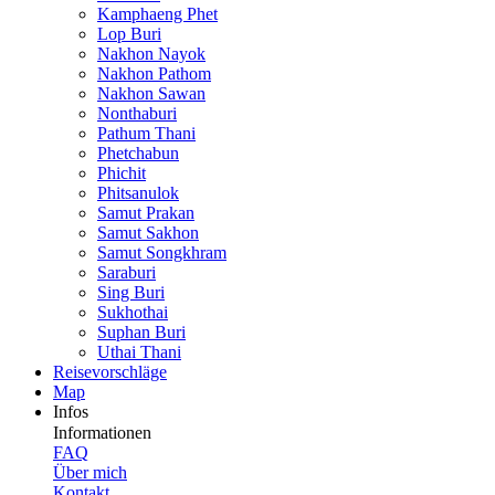
Kamphaeng Phet
Lop Buri
Nakhon Nayok
Nakhon Pathom
Nakhon Sawan
Nonthaburi
Pathum Thani
Phetchabun
Phichit
Phitsanulok
Samut Prakan
Samut Sakhon
Samut Songkhram
Saraburi
Sing Buri
Sukhothai
Suphan Buri
Uthai Thani
Reisevor­schläge
Map
Infos
Informationen
FAQ
Über mich
Kontakt