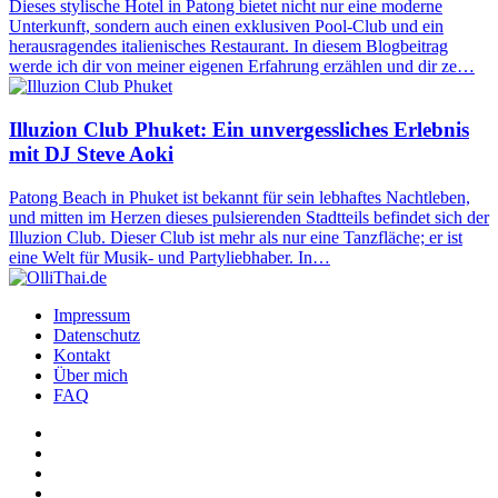
Dieses stylische Hotel in Patong bietet nicht nur eine moderne
Unterkunft, sondern auch einen exklusiven Pool-Club und ein
herausragendes italienisches Restaurant. In diesem Blogbeitrag
werde ich dir von meiner eigenen Erfahrung erzählen und dir ze…
Illuzion Club Phuket: Ein unvergessliches Erlebnis
mit DJ Steve Aoki
Patong Beach in Phuket ist bekannt für sein lebhaftes Nachtleben,
und mitten im Herzen dieses pulsierenden Stadtteils befindet sich der
Illuzion Club. Dieser Club ist mehr als nur eine Tanzfläche; er ist
eine Welt für Musik- und Partyliebhaber. In…
Impressum
Datenschutz
Kontakt
Über mich
FAQ