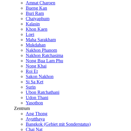
Amnat Charoen
Bueng Kan
Buri Ram
Chaiyaphum
Kalasin
Khon Kaen
Loei
Maha Sarakham
Mukdahan
Nakhon Phanom
Nakhon Ratchasima
Nong Bua Lam Phu
Nong Khai
Roi Et
Sakon Nakhon
Si Sa Ket
Surin
Ubon Ratchathani
Udon Thani
Yasothon
Zentrum
Ang Thong
Ayutthaya
Bangkok (Gebiet mit Sonderstatus)
Chai Nat