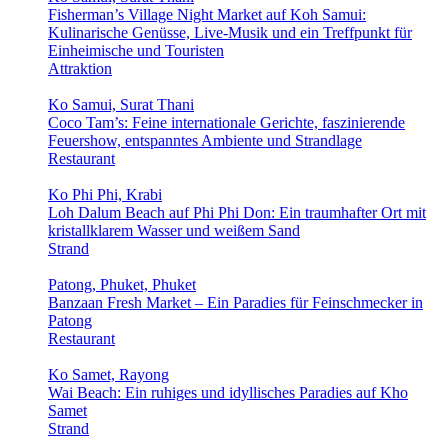
Fisherman’s Village Night Market auf Koh Samui:
Kulinarische Genüsse, Live-Musik und ein Treffpunkt für
Einheimische und Touristen
Attraktion
Ko Samui, Surat Thani
Coco Tam’s: Feine internationale Gerichte, faszinierende
Feuershow, entspanntes Ambiente und Strandlage
Restaurant
Ko Phi Phi, Krabi
Loh Dalum Beach auf Phi Phi Don: Ein traumhafter Ort mit
kristallklarem Wasser und weißem Sand
Strand
Patong, Phuket, Phuket
Banzaan Fresh Market – Ein Paradies für Feinschmecker in
Patong
Restaurant
Ko Samet, Rayong
Wai Beach: Ein ruhiges und idyllisches Paradies auf Kho
Samet
Strand