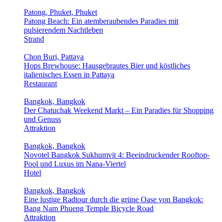
Patong, Phuket, Phuket
Patong Beach: Ein atemberaubendes Paradies mit
pulsierendem Nachtleben
Strand
Chon Buri, Pattaya
Hops Brewhouse: Hausgebrautes Bier und köstliches
italienisches Essen in Pattaya
Restaurant
Bangkok, Bangkok
Der Chatuchak Weekend Markt – Ein Paradies für Shopping
und Genuss
Attraktion
Bangkok, Bangkok
Novotel Bangkok Sukhumvit 4: Beeindruckender Rooftop-
Pool und Luxus im Nana-Viertel
Hotel
Bangkok, Bangkok
Eine lustige Radtour durch die grüne Oase von Bangkok:
Bang Nam Phueng Temple Bicycle Road
Attraktion