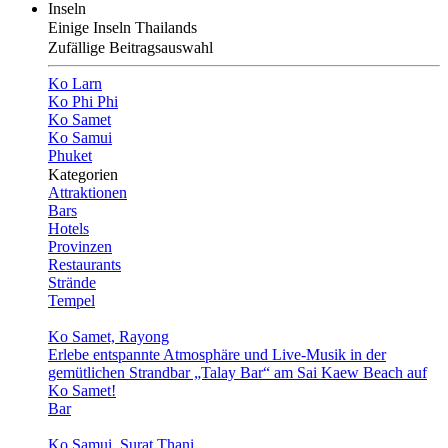
Inseln
Einige Inseln Thailands
Zufällige Beitragsauswahl
Ko Larn
Ko Phi Phi
Ko Samet
Ko Samui
Phuket
Kategorien
Attraktionen
Bars
Hotels
Provinzen
Restaurants
Strände
Tempel
Ko Samet, Rayong
Erlebe entspannte Atmosphäre und Live-Musik in der
gemütlichen Strandbar „Talay Bar“ am Sai Kaew Beach auf
Ko Samet!
Bar
Ko Samui, Surat Thani