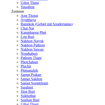
Udon Thani
Yasothon
Zentrum
Ang Thong
Ayutthaya
Bangkok (Gebiet mit Sonderstatus)
Chai Nat
Kamphaeng Phet
Lop Buri
Nakhon Nayok
Nakhon Pathom
Nakhon Sawan
Nonthaburi
Pathum Thani
Phetchabun
Phichit
Phitsanulok
Samut Prakan
Samut Sakhon
Samut Songkhram
Saraburi
Sing Buri
Sukhothai
Suphan Buri
Uthai Thani