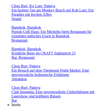
Chon Buri, Ko Larn, Pattaya
Ein lustiger Tag am Monkey Beach auf Koh Larn: Ein
Paradies mit frechen Affen
Strand
Bangkok, Bangkok
Punjab Grill Haus: Ein Michelin-Stern Restaurant für
exquisites indisches Essen in Bangkok
Restaurant
Bangkok, Bangkok
Köstliche Biere im CRAFT Sukhumvit 23
Bar, Restaurant
Chon Buri, Pattaya
Ein Besuch auf dem Thepprasit Night Market: Eine
unvergessliche kulinarische Erfahrung
Attraktion
Chon Buri, Pattaya
Club Insomnia: Eine unvergessliche Cluberfahrung mit
Lasershow und kräftigen Bässen
Bar
Inseln