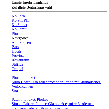
Einige Inseln Thailands
Zufällige Beitragsauswahl
Ko Larn
Ko Phi Phi
Ko Samet
Ko Samui
Phuket
Kategorien
Attraktionen
Bars
Hotels
Provinzen
Restaurants
Strände
Tempel
Phuket, Phuket
Surin Beach: Ein wunderschöner Strand mit kulinarischen
Verlockungen
Strand
Patong, Phuket, Phuket
Simon Cabaret Phuket: Glamouröse, mitreißende und
inklusive Cabaret-Show auf der Insel