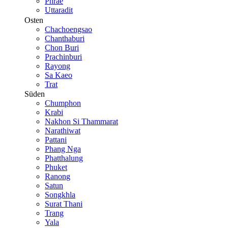
Phrae
Uttaradit
Osten
Chachoengsao
Chanthaburi
Chon Buri
Prachinburi
Rayong
Sa Kaeo
Trat
Süden
Chumphon
Krabi
Nakhon Si Thammarat
Narathiwat
Pattani
Phang Nga
Phatthalung
Phuket
Ranong
Satun
Songkhla
Surat Thani
Trang
Yala