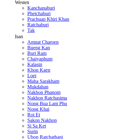
Westen
Kanchanaburi
Phetchaburi
Prachuap Khiri Khan
Ratchaburi
Tak
Isan
Amnat Charoen
Bueng Kan
Buri Ram
Chaiyaphum
Kalasin
Khon Kaen
Loei
Maha Sarakham
Mukdahan
Nakhon Phanom
Nakhon Ratchasima
Nong Bua Lam Phu
Nong Khai
Roi Et
Sakon Nakhon
Si Sa Ket
Surin
Ubon Ratchathani