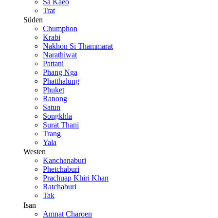
Sa Kaeo
Trat
Süden
Chumphon
Krabi
Nakhon Si Thammarat
Narathiwat
Pattani
Phang Nga
Phatthalung
Phuket
Ranong
Satun
Songkhla
Surat Thani
Trang
Yala
Westen
Kanchanaburi
Phetchaburi
Prachuap Khiri Khan
Ratchaburi
Tak
Isan
Amnat Charoen