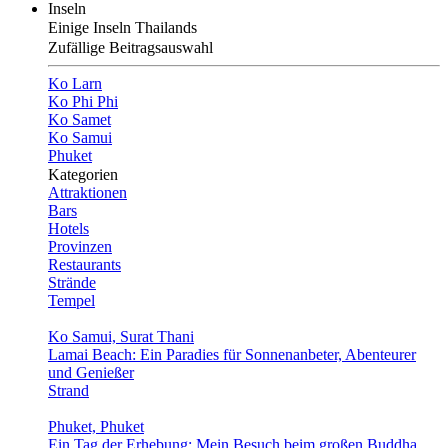
Inseln
Einige Inseln Thailands
Zufällige Beitragsauswahl
Ko Larn
Ko Phi Phi
Ko Samet
Ko Samui
Phuket
Kategorien
Attraktionen
Bars
Hotels
Provinzen
Restaurants
Strände
Tempel
Ko Samui, Surat Thani
Lamai Beach: Ein Paradies für Sonnenanbeter, Abenteurer
und Genießer
Strand
Phuket, Phuket
Ein Tag der Erhebung: Mein Besuch beim großen Buddha