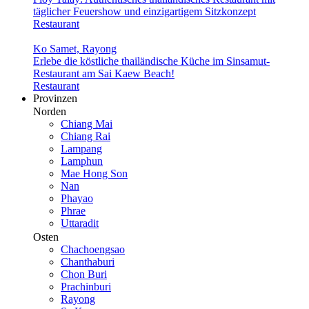
täglicher Feuershow und einzigartigem Sitzkonzept
Restaurant
Ko Samet, Rayong
Erlebe die köstliche thailändische Küche im Sinsamut-
Restaurant am Sai Kaew Beach!
Restaurant
Provinzen
Norden
Chiang Mai
Chiang Rai
Lampang
Lamphun
Mae Hong Son
Nan
Phayao
Phrae
Uttaradit
Osten
Chachoengsao
Chanthaburi
Chon Buri
Prachinburi
Rayong