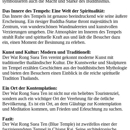
symbolisieren auch die Macht und Stärke des Buddhismus.
Das Innere des Tempels: Eine Welt der Spiritualität:
Das Innere des Tempels ist genauso beeindruckend wie seine äußere
Erscheinung. Ein riesiger Buddha-Statue thront majestätisch im
Zentrum, von wunderschönen Wandmalereien und kunstvollen
Verzierungen umgeben. Die Atmosphäre im Inneren des Tempels
strahlt Ruhe und spirituelle Kraft aus und lädt die Besucher dazu
ein, einen Moment der Besinnung zu erleben.
Kunst und Kultur: Modern und Traditionell:
Der Wat Rong Suea Ten vereint gekonnt moderne Kunst mit
traditioneller thailändischer Kultur. Die Kunstwerke und Skulpturen
im Tempel erzählen Geschichten aus der buddhistischen Mythologie
und bieten den Besuchern einen Einblick in die reiche spirituelle
Tradition Thailands.
Ein Ort der Kontemplation:
Der Wat Rong Suea Ten ist nicht nur ein beliebtes Touristenziel,
sondern auch ein wichtiger Ort der Verehrung für die örtliche
Bevölkerung. Es ist ein Ort, an dem Gläubige zur Kontemplation
und Meditation kommen, um Frieden und Erleuchtung zu suchen.
Fazit:
Der Wat Rong Suea Ten (Blue Temple) ist zweifellos einer der
faszinierendsten Tempel in Chiang Rai. Seine architektonische