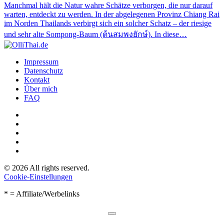
Manchmal hält die Natur wahre Schätze verborgen, die nur darauf
warten, entdeckt zu werden. In der abgelegenen Provinz Chiang Rai
im Norden Thailands verbirgt sich ein solcher Schatz – der riesige
und sehr alte Sompong-Baum (ต้นสมพงยักษ์). In diese…
Impressum
Datenschutz
Kontakt
Über mich
FAQ
©
2026
All rights reserved.
Cookie-Einstellungen
* = Affiliate/Werbelinks