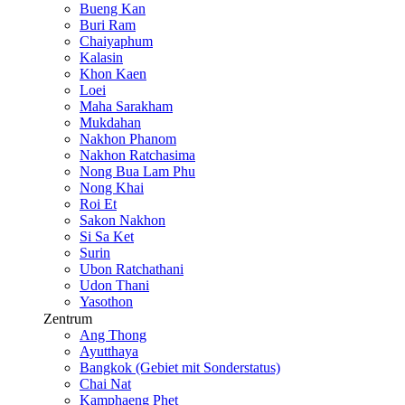
Bueng Kan
Buri Ram
Chaiyaphum
Kalasin
Khon Kaen
Loei
Maha Sarakham
Mukdahan
Nakhon Phanom
Nakhon Ratchasima
Nong Bua Lam Phu
Nong Khai
Roi Et
Sakon Nakhon
Si Sa Ket
Surin
Ubon Ratchathani
Udon Thani
Yasothon
Zentrum
Ang Thong
Ayutthaya
Bangkok (Gebiet mit Sonderstatus)
Chai Nat
Kamphaeng Phet