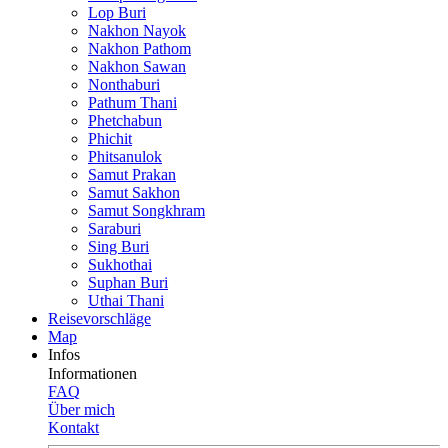
Lop Buri
Nakhon Nayok
Nakhon Pathom
Nakhon Sawan
Nonthaburi
Pathum Thani
Phetchabun
Phichit
Phitsanulok
Samut Prakan
Samut Sakhon
Samut Songkhram
Saraburi
Sing Buri
Sukhothai
Suphan Buri
Uthai Thani
Reisevor­schläge
Map
Infos
Informationen
FAQ
Über mich
Kontakt