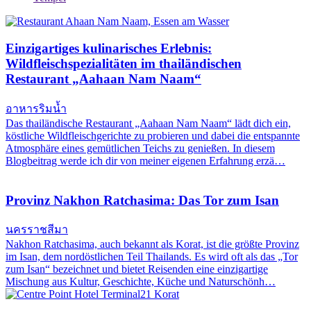
Einzigartiges kulinarisches Erlebnis:
Wildfleischspezialitäten im thailändischen
Restaurant „Aahaan Nam Naam“
อาหารริมน้ำ
Das thailändische Restaurant „Aahaan Nam Naam“ lädt dich ein,
köstliche Wildfleischgerichte zu probieren und dabei die entspannte
Atmosphäre eines gemütlichen Teichs zu genießen. In diesem
Blogbeitrag werde ich dir von meiner eigenen Erfahrung erzä…
Provinz Nakhon Ratchasima: Das Tor zum Isan
นครราชสีมา
Nakhon Ratchasima, auch bekannt als Korat, ist die größte Provinz
im Isan, dem nordöstlichen Teil Thailands. Es wird oft als das „Tor
zum Isan“ bezeichnet und bietet Reisenden eine einzigartige
Mischung aus Kultur, Geschichte, Küche und Naturschönh…