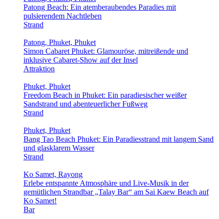
Patong Beach: Ein atemberaubendes Paradies mit
pulsierendem Nachtleben
Strand
Patong, Phuket, Phuket
Simon Cabaret Phuket: Glamouröse, mitreißende und
inklusive Cabaret-Show auf der Insel
Attraktion
Phuket, Phuket
Freedom Beach in Phuket: Ein paradiesischer weißer
Sandstrand und abenteuerlicher Fußweg
Strand
Phuket, Phuket
Bang Tao Beach Phuket: Ein Paradiesstrand mit langem Sand
und glasklarem Wasser
Strand
Ko Samet, Rayong
Erlebe entspannte Atmosphäre und Live-Musik in der
gemütlichen Strandbar „Talay Bar“ am Sai Kaew Beach auf
Ko Samet!
Bar