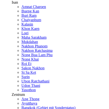
Isan
Amnat Charoen
Bueng Kan
Buri Ram
Chaiyaphum
Kalasin
Khon Kaen
Loei
Maha Sarakham
Mukdahan
Nakhon Phanom
Nakhon Ratchasima
Nong Bua Lam Phu
Nong Khai
Roi Et
Sakon Nakhon
Si Sa Ket
Surin
Ubon Ratchathani
Udon Thani
Yasothon
Zentrum
Ang Thong
Ayutthaya
Bangkok (Gebiet mit Sonderstatus)