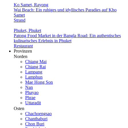
Ko Samet, Rayong
Wai Beach: Ein ruhiges und idyllisches Paradies auf Kho
Samet
Strand
Phuket, Phuket
Patong Food Market in der Bangla Road: Ein authentisches
kulinarisches Erlebnis in Phuket
Restaurant
Provinzen
Norden
Chiang Mai
Chiang Rai
Lampang
Lamphun
Mae Hong Son
Nan
Phayao
Phrae
Uttaradit
Osten
Chachoengsao
Chanthaburi
Chon Buri