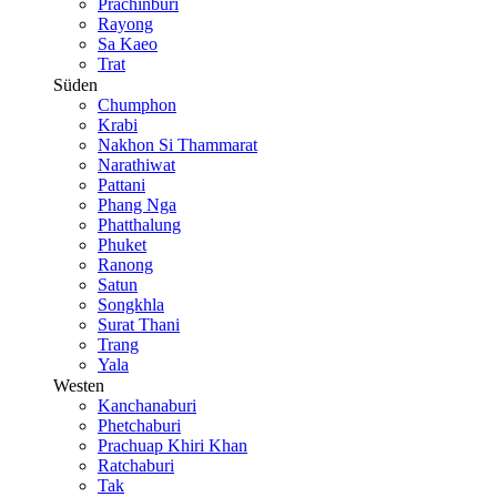
Prachinburi
Rayong
Sa Kaeo
Trat
Süden
Chumphon
Krabi
Nakhon Si Thammarat
Narathiwat
Pattani
Phang Nga
Phatthalung
Phuket
Ranong
Satun
Songkhla
Surat Thani
Trang
Yala
Westen
Kanchanaburi
Phetchaburi
Prachuap Khiri Khan
Ratchaburi
Tak