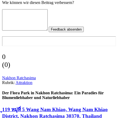
Wie können wir diesen Beitrag verbessern?
Feedback absenden
0
(
0
)
Nakhon Ratchasima
Rubrik:
Attraktion
Der Flora Park in Nakhon Ratchasima: Ein Paradies für
Blumenliebhaber und Naturliebhaber
ู119 หมู่ที่ 5 Wang Nam Khiao, Wang Nam Khiao
District, Nakhon Ratchasima 30370, Thailand