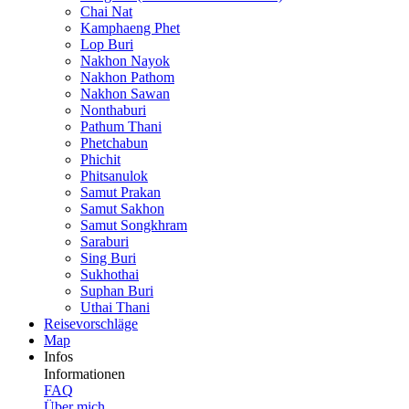
Chai Nat
Kamphaeng Phet
Lop Buri
Nakhon Nayok
Nakhon Pathom
Nakhon Sawan
Nonthaburi
Pathum Thani
Phetchabun
Phichit
Phitsanulok
Samut Prakan
Samut Sakhon
Samut Songkhram
Saraburi
Sing Buri
Sukhothai
Suphan Buri
Uthai Thani
Reisevor­schläge
Map
Infos
Informationen
FAQ
Über mich