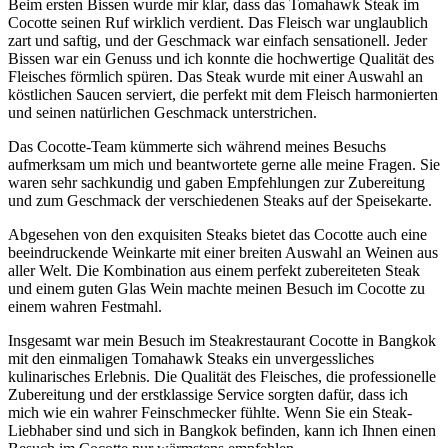
Beim ersten Bissen wurde mir klar, dass das Tomahawk Steak im
Cocotte seinen Ruf wirklich verdient. Das Fleisch war unglaublich
zart und saftig, und der Geschmack war einfach sensationell. Jeder
Bissen war ein Genuss und ich konnte die hochwertige Qualität des
Fleisches förmlich spüren. Das Steak wurde mit einer Auswahl an
köstlichen Saucen serviert, die perfekt mit dem Fleisch harmonierten
und seinen natürlichen Geschmack unterstrichen.
Das Cocotte-Team kümmerte sich während meines Besuchs
aufmerksam um mich und beantwortete gerne alle meine Fragen. Sie
waren sehr sachkundig und gaben Empfehlungen zur Zubereitung
und zum Geschmack der verschiedenen Steaks auf der Speisekarte.
Abgesehen von den exquisiten Steaks bietet das Cocotte auch eine
beeindruckende Weinkarte mit einer breiten Auswahl an Weinen aus
aller Welt. Die Kombination aus einem perfekt zubereiteten Steak
und einem guten Glas Wein machte meinen Besuch im Cocotte zu
einem wahren Festmahl.
Insgesamt war mein Besuch im Steakrestaurant Cocotte in Bangkok
mit den einmaligen Tomahawk Steaks ein unvergessliches
kulinarisches Erlebnis. Die Qualität des Fleisches, die professionelle
Zubereitung und der erstklassige Service sorgten dafür, dass ich
mich wie ein wahrer Feinschmecker fühlte. Wenn Sie ein Steak-
Liebhaber sind und sich in Bangkok befinden, kann ich Ihnen einen