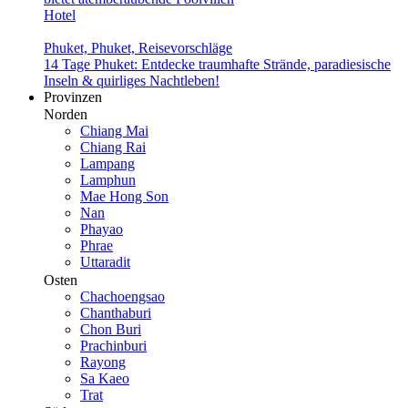
Hotel
Phuket, Phuket, Reisevor­schläge
14 Tage Phuket: Entdecke traumhafte Strände, paradie­sische
Inseln & quirliges Nachtleben!
Provinzen
Norden
Chiang Mai
Chiang Rai
Lampang
Lamphun
Mae Hong Son
Nan
Phayao
Phrae
Uttaradit
Osten
Chachoengsao
Chanthaburi
Chon Buri
Prachinburi
Rayong
Sa Kaeo
Trat