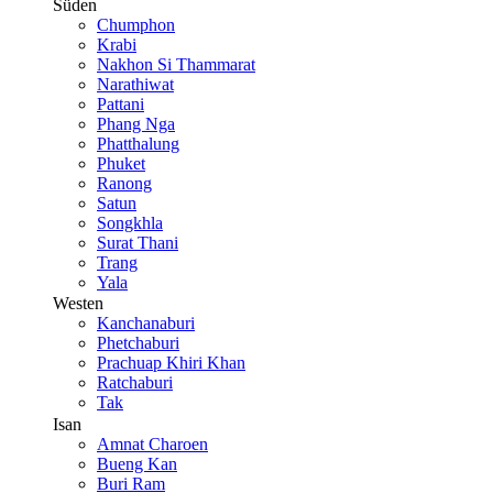
Süden
Chumphon
Krabi
Nakhon Si Thammarat
Narathiwat
Pattani
Phang Nga
Phatthalung
Phuket
Ranong
Satun
Songkhla
Surat Thani
Trang
Yala
Westen
Kanchanaburi
Phetchaburi
Prachuap Khiri Khan
Ratchaburi
Tak
Isan
Amnat Charoen
Bueng Kan
Buri Ram