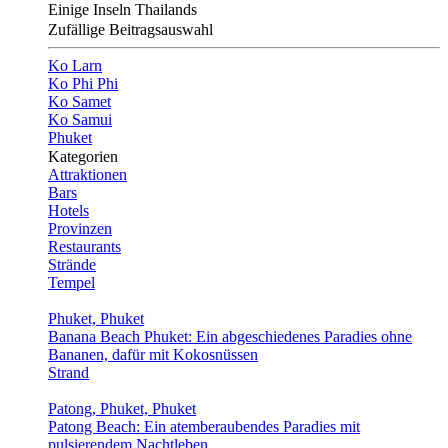
Einige Inseln Thailands
Zufällige Beitragsauswahl
Ko Larn
Ko Phi Phi
Ko Samet
Ko Samui
Phuket
Kategorien
Attraktionen
Bars
Hotels
Provinzen
Restaurants
Strände
Tempel
Phuket, Phuket
Banana Beach Phuket: Ein abgeschiedenes Paradies ohne
Bananen, dafür mit Kokosnüssen
Strand
Patong, Phuket, Phuket
Patong Beach: Ein atemberaubendes Paradies mit
pulsierendem Nachtleben