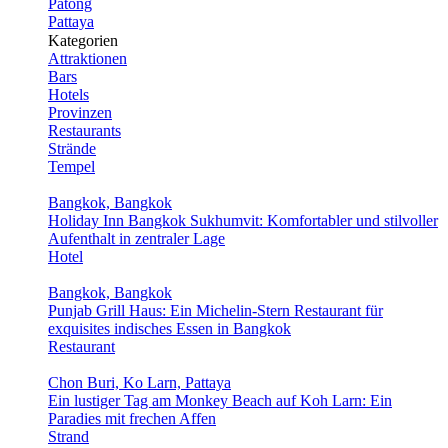
Patong
Pattaya
Kategorien
Attraktionen
Bars
Hotels
Provinzen
Restaurants
Strände
Tempel
Bangkok, Bangkok
Holiday Inn Bangkok Sukhumvit: Komfortabler und stilvoller
Aufenthalt in zentraler Lage
Hotel
Bangkok, Bangkok
Punjab Grill Haus: Ein Michelin-Stern Restaurant für
exquisites indisches Essen in Bangkok
Restaurant
Chon Buri, Ko Larn, Pattaya
Ein lustiger Tag am Monkey Beach auf Koh Larn: Ein
Paradies mit frechen Affen
Strand