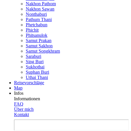
Nakhon Pathom
Nakhon Sawan
Nonthaburi
Pathum Thani
Phetchabun
Phichit
Phitsanulok
Samut Prakan
Samut Sakhon
Samut Songkhram
Saraburi
Sing Buri
Sukhothai
Suphan Buri
Uthai Thani
Reisevor­schläge
Map
Infos
Informationen
FAQ
Über mich
Kontakt