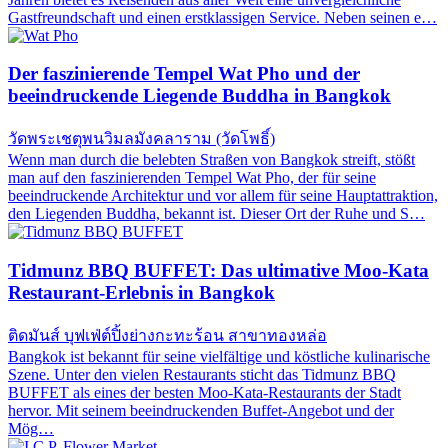
Gastfreundschaft und einen erstklassigen Service. Neben seinen e…
Der faszinierende Tempel Wat Pho und der
beeindruckende Liegende Buddha in Bangkok
วัดพระเชตุพนวิมลมังคลาราม (วัดโพธิ์)
Wenn man durch die belebten Straßen von Bangkok streift, stößt
man auf den faszinierenden Tempel Wat Pho, der für seine
beeindruckende Architektur und vor allem für seine Hauptattraktion,
den Liegenden Buddha, bekannt ist. Dieser Ort der Ruhe und S…
Tidmunz BBQ BUFFET: Das ultimative Moo-Kata
Restaurant-Erlebnis in Bangkok
ติดมันส์ บุฟเฟ่ต์ปิ้งย่างกะทะร้อน สาขาทองหล่อ
Bangkok ist bekannt für seine vielfältige und köstliche kulinarische
Szene. Unter den vielen Restaurants sticht das Tidmunz BBQ
BUFFET als eines der besten Moo-Kata-Restaurants der Stadt
hervor. Mit seinem beeindruckenden Buffet-Angebot und der
Mög…