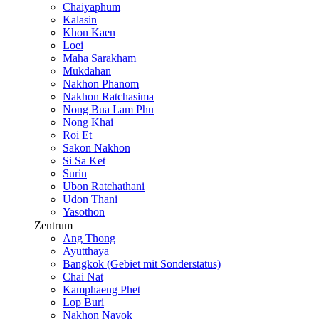
Chaiyaphum
Kalasin
Khon Kaen
Loei
Maha Sarakham
Mukdahan
Nakhon Phanom
Nakhon Ratchasima
Nong Bua Lam Phu
Nong Khai
Roi Et
Sakon Nakhon
Si Sa Ket
Surin
Ubon Ratchathani
Udon Thani
Yasothon
Zentrum
Ang Thong
Ayutthaya
Bangkok (Gebiet mit Sonderstatus)
Chai Nat
Kamphaeng Phet
Lop Buri
Nakhon Nayok