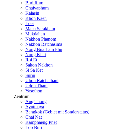
Buri Ram
Chaiyaphum
Kalasin
Khon Kaen
Loei
Maha Sarakham
Mukdahan
Nakhon Phanom
Nakhon Ratchasima
Nong Bua Lam Phu
Nong Khai
Roi Et
Sakon Nakhon
Si Sa Ket
Surin
Ubon Ratchathani
Udon Thani
Yasothon
Zentrum
Ang Thong
Ayutthaya
Bangkok (Gebiet mit Sonderstatus)
Chai Nat
Kamphaeng Phet
Lop Buri