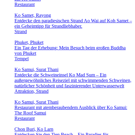
Restaurant
Ko Samet, Rayong
Entdecke den paradiesischen Strand Ao Wai auf Koh Samet –
ein Geheimtipp für Strandliebhaber.
Strand
Phuket, Phuket
Ein Tag der Erhebung: Mein Besuch beim großen Buddha
von Phuket
Tempel
Ko Samui, Surat Thani
Entdecke die Schweineinsel Ko Mad Sum – Ein
außergewöhnliches Reiseziel mit schwimmenden Schweinen,
natürlicher Schönheit und faszinierender Unterwasserwelt
Attraktion, Strand
Ko Samui, Surat Thani
Restaurant mit atemberaubendem Ausblick über Ko Samui:
The Roof Samui
Restaurant
Chon Buri, Ko Larn
Entdecken Sie den Tien Beach – Ein Paradies für