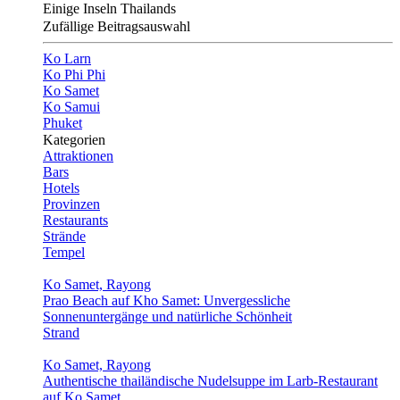
Einige Inseln Thailands
Zufällige Beitragsauswahl
Ko Larn
Ko Phi Phi
Ko Samet
Ko Samui
Phuket
Kategorien
Attraktionen
Bars
Hotels
Provinzen
Restaurants
Strände
Tempel
Ko Samet, Rayong
Prao Beach auf Kho Samet: Unvergessliche
Sonnenuntergänge und natürliche Schönheit
Strand
Ko Samet, Rayong
Authentische thailändische Nudelsuppe im Larb-Restaurant
auf Ko Samet