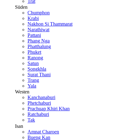
Trat
Süden
Chumphon
Krabi
Nakhon Si Thammarat
Narathiwat
Pattani
Phang Nga
Phatthalung
Phuket
Ranong
Satun
Songkhla
Surat Thani
Trang
Yala
Westen
Kanchanaburi
Phetchaburi
Prachuap Khiri Khan
Ratchaburi
Tak
Isan
Amnat Charoen
Bueng Kan