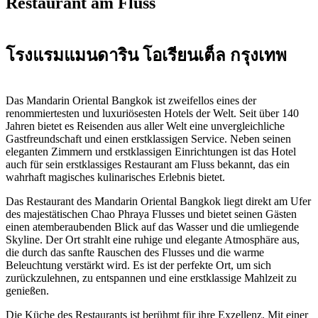
Restaurant am Fluss
โรงแรมแมนดาริน โอเรียนเต็ล กรุงเทพ
Das Mandarin Oriental Bangkok ist zweifellos eines der
renommiertesten und luxuriösesten Hotels der Welt. Seit über 140
Jahren bietet es Reisenden aus aller Welt eine unvergleichliche
Gastfreundschaft und einen erstklassigen Service. Neben seinen
eleganten Zimmern und erstklassigen Einrichtungen ist das Hotel
auch für sein erstklassiges Restaurant am Fluss bekannt, das ein
wahrhaft magisches kulinarisches Erlebnis bietet.
Das Restaurant des Mandarin Oriental Bangkok liegt direkt am Ufer
des majestätischen Chao Phraya Flusses und bietet seinen Gästen
einen atemberaubenden Blick auf das Wasser und die umliegende
Skyline. Der Ort strahlt eine ruhige und elegante Atmosphäre aus,
die durch das sanfte Rauschen des Flusses und die warme
Beleuchtung verstärkt wird. Es ist der perfekte Ort, um sich
zurückzulehnen, zu entspannen und eine erstklassige Mahlzeit zu
genießen.
Die Küche des Restaurants ist berühmt für ihre Exzellenz. Mit einer