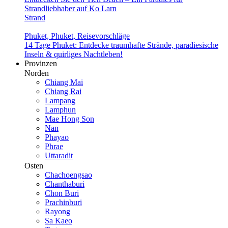
Strandliebhaber auf Ko Larn
Strand
Phuket, Phuket, Reisevor­schläge
14 Tage Phuket: Entdecke traumhafte Strände, paradie­sische
Inseln & quirliges Nachtleben!
Provinzen
Norden
Chiang Mai
Chiang Rai
Lampang
Lamphun
Mae Hong Son
Nan
Phayao
Phrae
Uttaradit
Osten
Chachoengsao
Chanthaburi
Chon Buri
Prachinburi
Rayong
Sa Kaeo