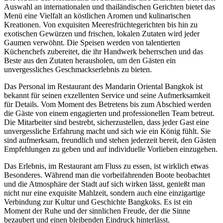
Auswahl an internationalen und thailändischen Gerichten bietet das
Menü eine Vielfalt an köstlichen Aromen und kulinarischen
Kreationen. Von exquisiten Meeresfrüchtegerichten bis hin zu
exotischen Gewürzen und frischen, lokalen Zutaten wird jeder
Gaumen verwöhnt. Die Speisen werden von talentierten
Küchenchefs zubereitet, die ihr Handwerk beherrschen und das
Beste aus den Zutaten herausholen, um den Gästen ein
unvergessliches Geschmackserlebnis zu bieten.
Das Personal im Restaurant des Mandarin Oriental Bangkok ist
bekannt für seinen exzellenten Service und seine Aufmerksamkeit
für Details. Vom Moment des Betretens bis zum Abschied werden
die Gäste von einem engagierten und professionellen Team betreut.
Die Mitarbeiter sind bestrebt, sicherzustellen, dass jeder Gast eine
unvergessliche Erfahrung macht und sich wie ein König fühlt. Sie
sind aufmerksam, freundlich und stehen jederzeit bereit, den Gästen
Empfehlungen zu geben und auf individuelle Vorlieben einzugehen.
Das Erlebnis, im Restaurant am Fluss zu essen, ist wirklich etwas
Besonderes. Während man die vorbeifahrenden Boote beobachtet
und die Atmosphäre der Stadt auf sich wirken lässt, genießt man
nicht nur eine exquisite Mahlzeit, sondern auch eine einzigartige
Verbindung zur Kultur und Geschichte Bangkoks. Es ist ein
Moment der Ruhe und der sinnlichen Freude, der die Sinne
bezaubert und einen bleibenden Eindruck hinterlässt.