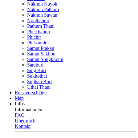
Nakhon Nayok
Nakhon Pathom
Nakhon Sawan
Nonthaburi
Pathum Thani
Phetchabun
Phichit
Phitsanulok
Samut Prakan
Samut Sakhon
Samut Songkhram
Saraburi
Sing Buri
Sukhothai
Suphan Buri
Uthai Thani
Reisevor­schläge
Map
Infos
Informationen
FAQ
Über mich
Kontakt