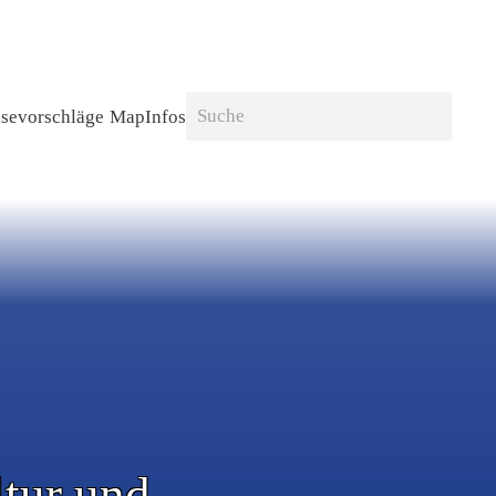
sevor­schläge
Map
Infos
ltur und