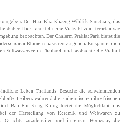
r umgeben. Der Huai Kha Khaeng Wildlife Sanctuary, das
iebhaber. Hier kannst du eine Vielzahl von Tierarten wie
mgebung beobachten. Der Chalerm Prakiat Park bietet die
nderschönen Blumen spazieren zu gehen. Entspanne dich
n Süßwassersee in Thailand, und beobachte die Vielfalt
e ländliche Leben Thailands. Besuche die schwimmenden
ebhafte Treiben, während die Einheimischen ihre frischen
orf Ban Rai Kong Khing bietet die Möglichkeit, das
r bei der Herstellung von Keramik und Webwaren zu
lle Gerichte zuzubereiten und in einem Homestay die