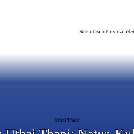
Städte
Inseln
Provinzen
Rei
Uthai Thani
 Uthai Thani: Natur, Ku