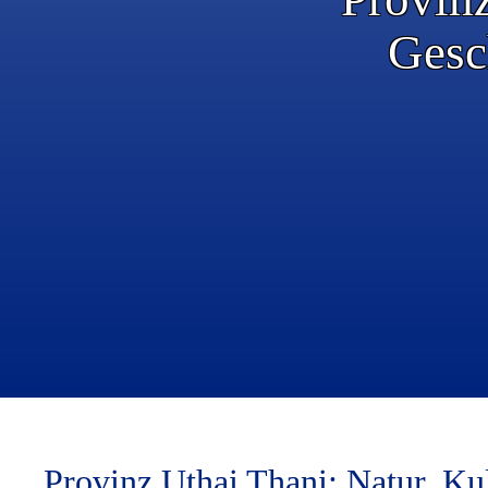
Gesc
Provinz Uthai Thani: Natur, Ku