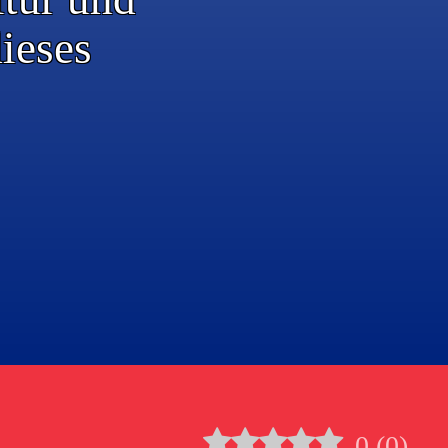
ieses
0
(
0
)