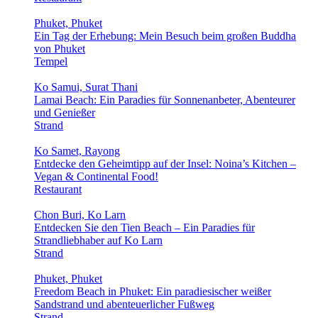
Phuket, Phuket
Ein Tag der Erhebung: Mein Besuch beim großen Buddha
von Phuket
Tempel
Ko Samui, Surat Thani
Lamai Beach: Ein Paradies für Sonnenanbeter, Abenteurer
und Genießer
Strand
Ko Samet, Rayong
Entdecke den Geheimtipp auf der Insel: Noina’s Kitchen –
Vegan & Continental Food!
Restaurant
Chon Buri, Ko Larn
Entdecken Sie den Tien Beach – Ein Paradies für
Strandliebhaber auf Ko Larn
Strand
Phuket, Phuket
Freedom Beach in Phuket: Ein paradiesischer weißer
Sandstrand und abenteuerlicher Fußweg
Strand