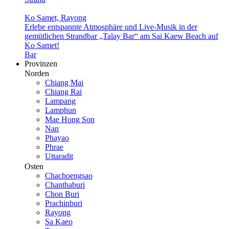
Ko Samet, Rayong
Erlebe entspannte Atmosphäre und Live-Musik in der
gemütlichen Strandbar „Talay Bar“ am Sai Kaew Beach auf
Ko Samet!
Bar
Provinzen
Norden
Chiang Mai
Chiang Rai
Lampang
Lamphun
Mae Hong Son
Nan
Phayao
Phrae
Uttaradit
Osten
Chachoengsao
Chanthaburi
Chon Buri
Prachinburi
Rayong
Sa Kaeo