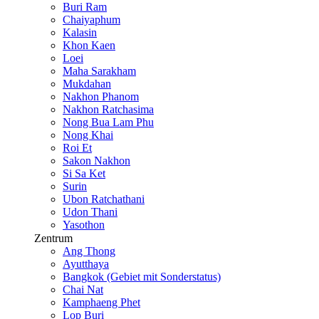
Buri Ram
Chaiyaphum
Kalasin
Khon Kaen
Loei
Maha Sarakham
Mukdahan
Nakhon Phanom
Nakhon Ratchasima
Nong Bua Lam Phu
Nong Khai
Roi Et
Sakon Nakhon
Si Sa Ket
Surin
Ubon Ratchathani
Udon Thani
Yasothon
Zentrum
Ang Thong
Ayutthaya
Bangkok (Gebiet mit Sonderstatus)
Chai Nat
Kamphaeng Phet
Lop Buri