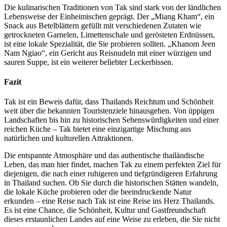
Die kulinarischen Traditionen von Tak sind stark von der ländlichen
Lebensweise der Einheimischen geprägt. Der „Miang Kham“, ein
Snack aus Betelblättern gefüllt mit verschiedenen Zutaten wie
getrockneten Garnelen, Limettenschale und gerösteten Erdnüssen,
ist eine lokale Spezialität, die Sie probieren sollten. „Khanom Jeen
Nam Ngiao“, ein Gericht aus Reisnudeln mit einer würzigen und
sauren Suppe, ist ein weiterer beliebter Leckerbissen.
Fazit
Tak ist ein Beweis dafür, dass Thailands Reichtum und Schönheit
weit über die bekannten Touristenziele hinausgehen. Von üppigen
Landschaften bis hin zu historischen Sehenswürdigkeiten und einer
reichen Küche – Tak bietet eine einzigartige Mischung aus
natürlichen und kulturellen Attraktionen.
Die entspannte Atmosphäre und das authentische thailändische
Leben, das man hier findet, machen Tak zu einem perfekten Ziel für
diejenigen, die nach einer ruhigeren und tiefgründigeren Erfahrung
in Thailand suchen. Ob Sie durch die historischen Stätten wandeln,
die lokale Küche probieren oder die beeindruckende Natur
erkunden – eine Reise nach Tak ist eine Reise ins Herz Thailands.
Es ist eine Chance, die Schönheit, Kultur und Gastfreundschaft
dieses erstaunlichen Landes auf eine Weise zu erleben, die Sie nicht