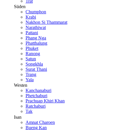
Trat
Süden
Chumphon
Krabi
Nakhon Si Thammarat
Narathiwat
Pattani
Phang Nga
Phatthalung
Phuket
Ranong
Satun
Songkhla
Surat Thani
Trang
Yala
Westen
Kanchanaburi
Phetchaburi
Prachuap Khiri Khan
Ratchaburi
Tak
Isan
Amnat Charoen
Bueng Kan