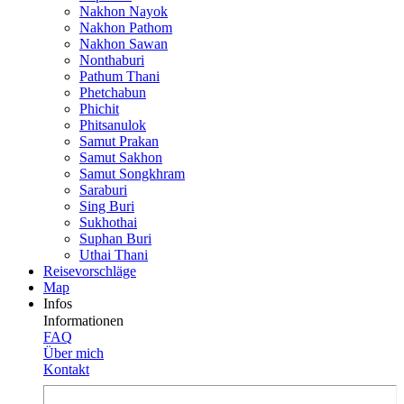
Nakhon Nayok
Nakhon Pathom
Nakhon Sawan
Nonthaburi
Pathum Thani
Phetchabun
Phichit
Phitsanulok
Samut Prakan
Samut Sakhon
Samut Songkhram
Saraburi
Sing Buri
Sukhothai
Suphan Buri
Uthai Thani
Reisevor­schläge
Map
Infos
Informationen
FAQ
Über mich
Kontakt