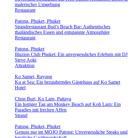
malerischer Umgebung
Restaurant
Patong, Phuket, Phuket
Strandrestaurant Bud’s Beach Bar: Authentisches
thailändisches Essen und entspannte Atmosphäre
Restaurant
Patong, Phuket
Illuzion Club Phuket: Ein unvergessliches Erlebnis mit DJ
Steve Aoki
Attraktion
Ko Samet, Rayong
Ku at Sea: Ein bezauberndes Gästehaus auf Ko Samet
Hotel
Chon Buri, Ko Larn, Pattaya
Ein lustiger Tag am Monkey Beach auf Koh Larn: Ein
Paradies mit frechen Affen
Strand
Patong, Phuket, Phuket
Genuss pur im MOJO Patong: Unvergessliche Steaks und
herzliche Gastfreundschaft