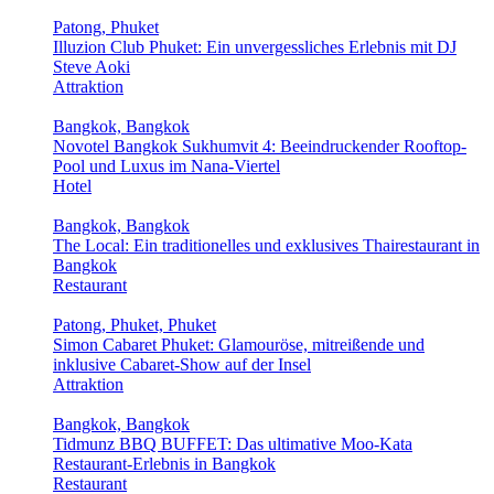
Patong, Phuket
Illuzion Club Phuket: Ein unvergessliches Erlebnis mit DJ
Steve Aoki
Attraktion
Bangkok, Bangkok
Novotel Bangkok Sukhumvit 4: Beeindruckender Rooftop-
Pool und Luxus im Nana-Viertel
Hotel
Bangkok, Bangkok
The Local: Ein traditionelles und exklusives Thairestaurant in
Bangkok
Restaurant
Patong, Phuket, Phuket
Simon Cabaret Phuket: Glamouröse, mitreißende und
inklusive Cabaret-Show auf der Insel
Attraktion
Bangkok, Bangkok
Tidmunz BBQ BUFFET: Das ultimative Moo-Kata
Restaurant-Erlebnis in Bangkok
Restaurant