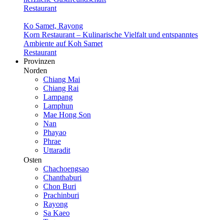
Restaurant
Ko Samet, Rayong
Korn Restaurant – Kulinarische Vielfalt und entspanntes
Ambiente auf Koh Samet
Restaurant
Provinzen
Norden
Chiang Mai
Chiang Rai
Lampang
Lamphun
Mae Hong Son
Nan
Phayao
Phrae
Uttaradit
Osten
Chachoengsao
Chanthaburi
Chon Buri
Prachinburi
Rayong
Sa Kaeo