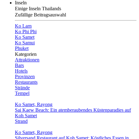
Inseln
Einige Inseln Thailands
Zufällige Beitragsauswahl
Ko Larn
Ko Phi Phi
Ko Samet
Ko Samui
Phuket
Kategorien
Attraktionen
Bars
Hotels
Provinzen
Restaurants
Strände
Tempel
Ko Samet, Rayong
Sai Kaew Beach: Ein atemberaubendes Küstenparadies auf
Koh Samet
Strand
Ko Samet, Rayong
Silversand Restaurant auf Koh Samet: Köstliches Essen in