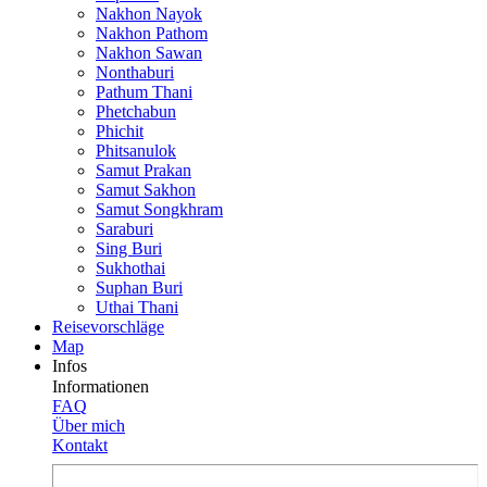
Nakhon Nayok
Nakhon Pathom
Nakhon Sawan
Nonthaburi
Pathum Thani
Phetchabun
Phichit
Phitsanulok
Samut Prakan
Samut Sakhon
Samut Songkhram
Saraburi
Sing Buri
Sukhothai
Suphan Buri
Uthai Thani
Reisevor­schläge
Map
Infos
Informationen
FAQ
Über mich
Kontakt