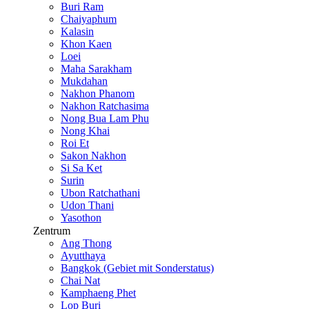
Buri Ram
Chaiyaphum
Kalasin
Khon Kaen
Loei
Maha Sarakham
Mukdahan
Nakhon Phanom
Nakhon Ratchasima
Nong Bua Lam Phu
Nong Khai
Roi Et
Sakon Nakhon
Si Sa Ket
Surin
Ubon Ratchathani
Udon Thani
Yasothon
Zentrum
Ang Thong
Ayutthaya
Bangkok (Gebiet mit Sonderstatus)
Chai Nat
Kamphaeng Phet
Lop Buri